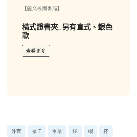
【麗文校園書局】
橫式證書夾_另有直式、銀色
款
查看更多
:::
外套
帽 T
畢業
袋
帽
杯