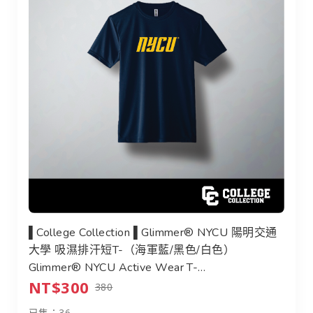
▌College Collection ▌Glimmer® NYCU 陽明交通
▌College Collection ▌Glimmer® NYCU 陽明交通
大學 吸濕排汗短T-（海軍藍/黑色/白色）
Glimmer® NYCU Active Wear T-
NT$300
Shirt（Navy/Black/White）
380
已售：36