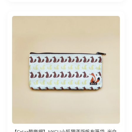
【Colaz酷樂網】NYCU小狐狸滿版帆布筆袋_米白／Fox Canv