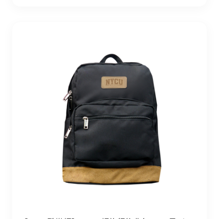
【Colaz酷樂網】NYCU輕旅行後背包21L_黑／NYCU Logo B