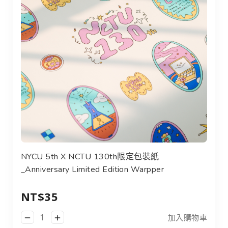
NYCU 5th x NCTU 130th限定包裝紙_Anniversary Limit
NYCU 5th X NCTU 130th限定包裝紙
_Anniversary Limited Edition Warpper
NT$35
加入購物車