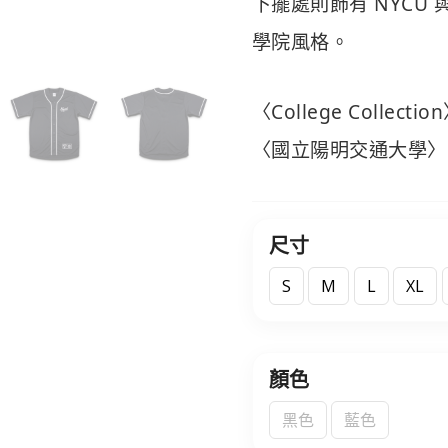
下擺處則飾有 NYCU
學院風格。
〈College Collect
〈國立陽明交通大學〉
尺寸
S
M
L
XL
顏色
黑色
藍色