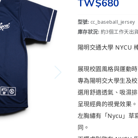
TW$680
型號:
cc_baseball_jersey
庫存狀況:
約3個工作天出貨
陽明交通大學 NYCU 
展現校園風格與運動時尚
專為陽明交大學生及校
選用舒適透氣、吸濕排
呈現經典的視覺效果。
左胸繡有「Nycu」
同。