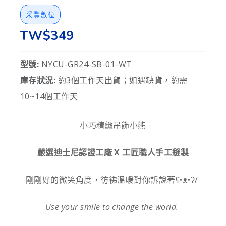
采豐數位
TW$349
型號:
NYCU-GR24-SB-01-WT
庫存狀況:
約3個工作天出貨；如遇缺貨，約需
10~14個工作天
小巧精緻吊飾小熊
嚴選迪士尼認證工廠 X 工匠職人手工縫製
剛剛好的微笑角度，彷彿溫暖對你訴說著ʕ•ᴥ•ʔ/
Use your smile to change the world.