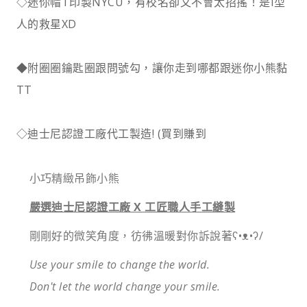
◇迷你帽T印製NYCU，有校名卻又不會太招搖！是I型
人的救星XD
◆
附圈圈鑰匙圈跟問號勾，
讓你走到哪都跟迷你小熊黏
TT
◇迪士尼認證工廠代工製造! (買到賺到
小巧精緻吊飾小熊
嚴選迪士尼認證工廠 X 工匠職人手工縫製
剛剛好的微笑角度，彷彿溫暖對你訴說著ʕ•ᴥ•ʔ/
Use your smile to change the world.
Don't let the world change your smile.