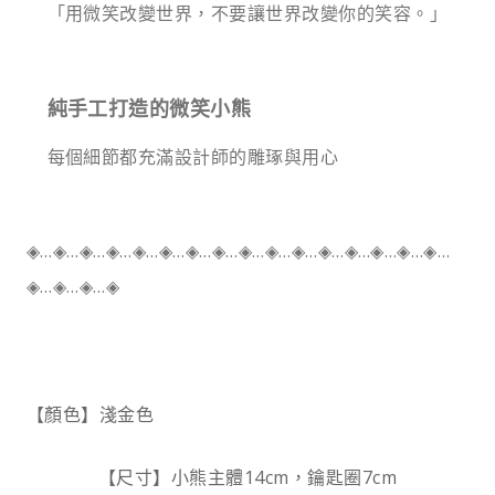
「用微笑改變世界，不要讓世界改變你的笑容。」
純手工打造的微笑小熊
每個細節都充滿設計師的雕琢與用心
◈…◈…◈…◈…◈…◈…◈…◈…◈…◈…◈…◈…◈…◈…◈…◈…
◈…◈…◈…◈
【顏色】淺金色
【尺寸】小熊主體14cm，鑰匙圈7cm