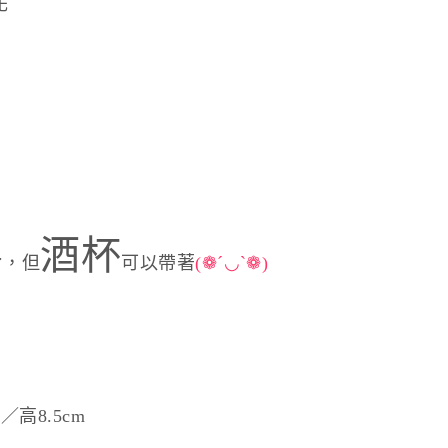
花
酒杯
，但
可以帶著
(❁´◡`❁)
了
／高8.5cm