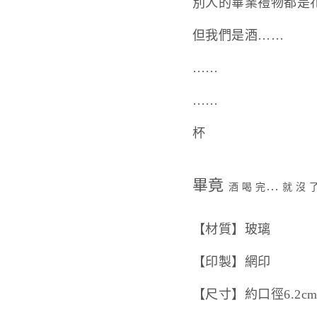
別人的畢業禮物都是
但我們是酒……
……
……
杯
畢竟
…
酒 喝 完
就 沒 
【材質】玻璃
【印製】網印
【尺寸】約口徑6.2cm