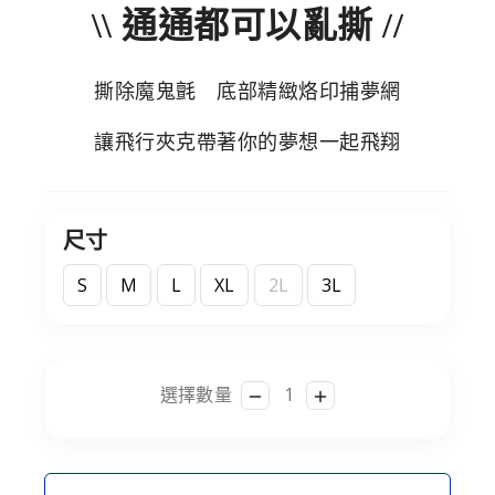
\\ 通通都可以亂撕 //
撕除魔鬼氈 底部精緻烙印捕夢網
讓飛行夾克帶著你的夢想一起飛翔
尺寸
S
M
L
XL
2L
3L
選擇數量