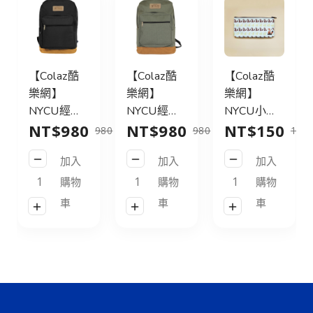
【Colaz酷
【Colaz酷
【Colaz酷
樂網】
樂網】
樂網】陽明
NYCU經典
NYCU小狐
交大小書包
NT$980
NT$150
NT$250
後背包31L
狸滿版帆布
20cm_黑／
980
980
150
250
皮標款_灰
筆袋_米白
Small
加入
加入
加入
綠／NYCU
／Fox
NYCU
Logo
Canvas
Vintage
購物
購物
購物
Backpack
Pencil
School
車
車
車
31L_Green
Pouch
Bag_20cm