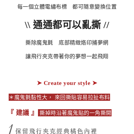
每一個立體電繡布標 都可隨意變換位置
\\ 通通都可以亂撕 //
撕除魔鬼氈 底部精緻烙印捕夢網
讓飛行夾克帶著你的夢想一起飛翔
➤ Create your style ➤
＊魔鬼氈黏性大， 來回撕貼容易拉扯布料
『 建議 』
撕掉時沿著魔鬼貼的一角撕開