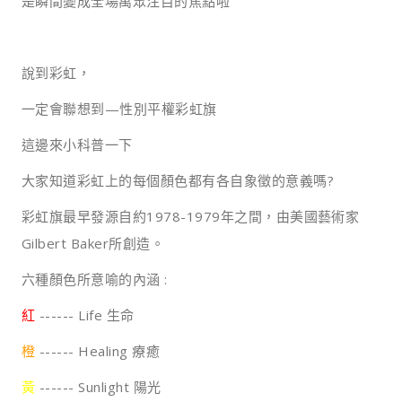
是瞬間變成全場萬眾注目的焦點啦
說到彩虹，
一定會聯想到—性別平權彩虹旗
這邊來小科普一下
大家知道彩虹上的每個顏色都有各自象徵的意義嗎?
彩虹旗最早發源自約1978-1979年之間，由美國藝術家
Gilbert Baker所創造。
六種顏色所意喻的內涵 :
紅
------ Life 生命
橙
------ Healing 療癒
黃
------ Sunlight 陽光