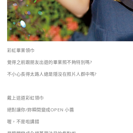
彩虹畢業領巾
覺得之前跟朋友出遊的畢業照不夠特別嗎?
不小心長得太路人總是隱沒在照片人群中嗎?
戴上這道彩虹領巾
絕對讓你/妳瞬間變成OPEN 小醬
喔，不是啦講錯