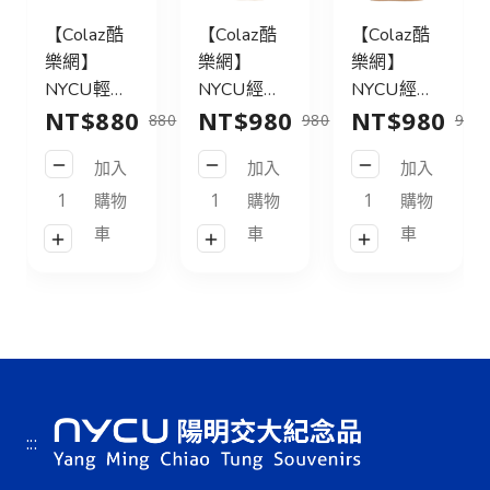
【Colaz酷
【Colaz酷
【Colaz酷
【
樂網】
樂網】
樂網】
樂
NYCU輕旅
NYCU經典
NYCU經典
N
NT$880
NT$980
NT$980
N
行後背包
後背包31L
後背包31L
狸
880
980
980
21L_黑／
皮標款_黑
皮標款_灰
筆
加入
加入
加入
NYCU
／NYCU
綠／NYCU
／
Logo
Logo
Logo
Ca
購物
購物
購物
Backpack
Backpack
Backpack
Pe
車
車
車
21L_Black
31L_Black
31L_Green
P
:::