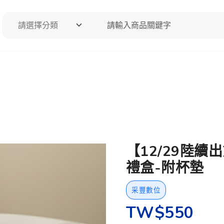
請選擇分類
請輸入商品關鍵字
搜尋
【12/29陸續
禮盒-附杯墊
采豐數位
TW$550