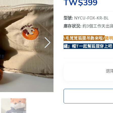
TW$399
型號:
NYCU-FOX-KR-BL
庫存狀況:
約3個工作天出貨
\毛茸茸狐狸吊飾來啦/
陽
繡』帽T
一起幫狐狸穿上吧
選