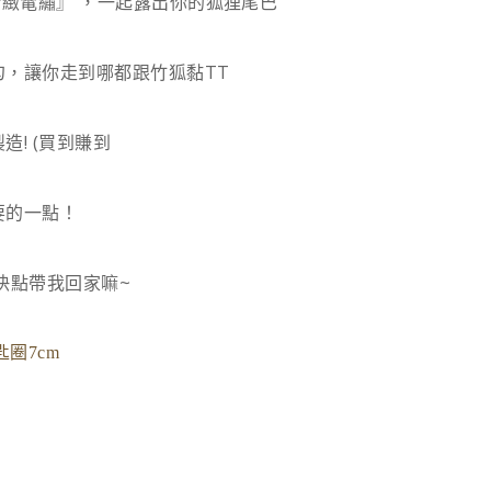
精緻電繡』 ，
一起露出你的狐狸尾巴
勾，
讓你走到哪都跟竹狐黏TT
! (買到賺到
要的一點！
快點帶我回家嘛~
匙圈7cm