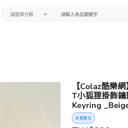
請選擇分類
請輸入商品關鍵字
搜尋
【Colaz酷樂
T小狐狸掛飾鑰匙圈
Keyring _Beig
采豐數位