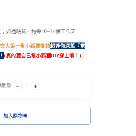
；如遇缺貨，約需10~14個工作天
明交大第一隻小狐狸掛飾
超迷你深藍『電
！
(真的要自己幫小狐狸DIY穿上唷！)
擇數量
加入購物車