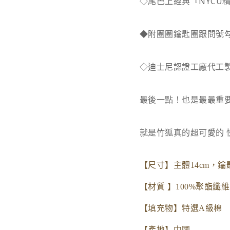
◇尾巴上經典『NYCU
◆
附圈圈鑰匙圈跟問號
◇迪士尼認證工廠代工製造
最後一點！也是最最重
就是竹狐真的超可愛的 
【尺寸】主體14cm，
鑰
【材質 】100%聚酯纖維
【填充物】特選A級棉
【產地】中國