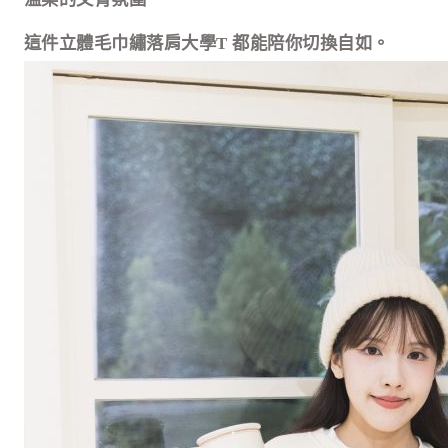
這件立體毛巾繡落肩大學
T
都能陪你切換自如。