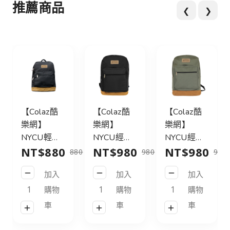
推薦商品
❮
❯
【Colaz酷
【Colaz酷
【Colaz酷
樂網】
樂網】
樂網】
NYCU輕旅
NYCU經典
NYCU經典
NT$880
NT$980
NT$980
行後背包
後背包31L
後背包31L
880
980
980
21L_黑／
皮標款_黑
皮標款_灰
加入
加入
加入
NYCU
／NYCU
綠／NYCU
Logo
Logo
Logo
購物
購物
購物
Backpack
Backpack
Backpack
車
車
車
21L_Black
31L_Black
31L_Green