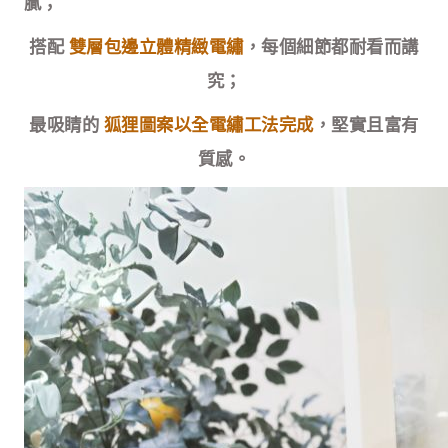
膩；
搭配
雙層包邊立體精緻電繡
，每個細節都耐看而講
究；
最吸睛的
狐狸圖案以全電繡工法完成
，堅實且富有
質感。