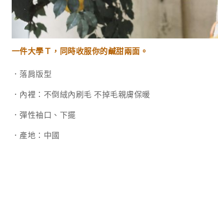
一件大學Ｔ，同時收服你的鹹甜兩面。
．落肩版型
．內裡：不倒絨內刷毛 不掉毛親膚保暖
．彈性袖口、下擺
．產地：中國