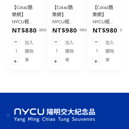
【Colaz酷
【Colaz酷
【Colaz酷
樂網】
樂網】
樂網】
NYCU輕旅
NYCU經典
NYCU經典
NT$880
NT$980
NT$980
行後背包
後背包31L
後背包31L
880
980
980
21L_黑／
皮標款_黑
皮標款_灰
加入
加入
加入
NYCU
／NYCU
綠／NYCU
Logo
Logo
Logo
購物
購物
購物
Backpack
Backpack
Backpack
車
車
車
21L_Black
31L_Black
31L_Green
:::