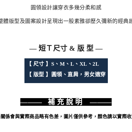
圓領設計讓穿衣多幾分柔和感
整體版型及圖案設計呈現出
一股素雅卻歷久彌新的經典
— 短Ｔ尺寸 & 版 型 —
【
尺寸 】
S、M、L、XL、2L
【
版型 】圓領、直肩
，男女適穿
——— 補 充 說 明 ———
攝關係會與實際商品略有色差，圖片僅供參考，顏色請以實際收