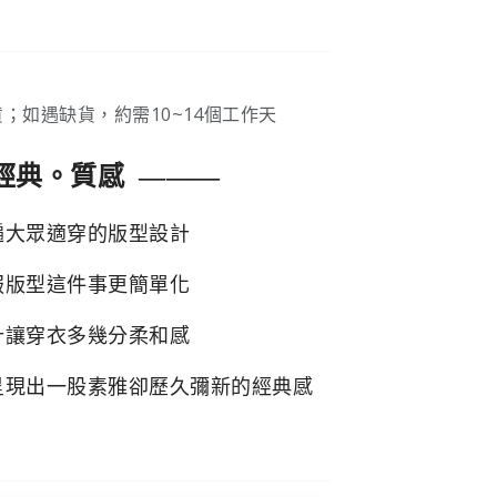
；如遇缺貨，約需10~14個工作天
經典。質感 ———
遍大眾適穿的版型設計
服版型這件事更簡單化
計讓穿衣多幾分柔和感
呈現出
一股素雅卻歷久彌新的經典感