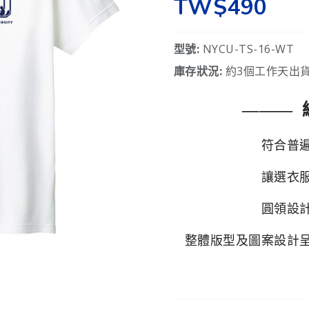
TW$490
型號:
NYCU-TS-16-WT
庫存狀況:
約3個工作天出貨
——— 
符合普
讓選衣
圓領設
整體版型及圖案設計