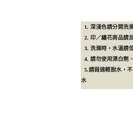
1.
深淺色請分開洗滌
2.
印／繡花商品請
3.
洗滌時，水溫請低
4.
請勿使用漂白劑
5.
請弱速輕脫水，不
水