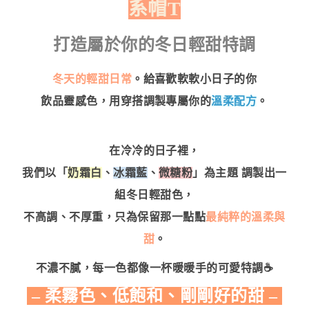
系帽T
打造屬於你的冬日輕甜特調
冬天的輕甜日常
。給喜歡軟軟小日子的你
飲品靈感色，用穿搭調製專屬你的
溫柔配方
。
在冷冷的日子裡，
我們以「
奶霜白
、
冰霜藍
、
微糖粉
」為主題 調製出一
組冬日輕甜色，
不高調、不厚重，只為保留那一點點
最純粹的溫柔與
甜
。
不濃不膩，每一色都像一杯暖暖手的可愛特調☕
– 柔霧色、低飽和、剛剛好的甜 –