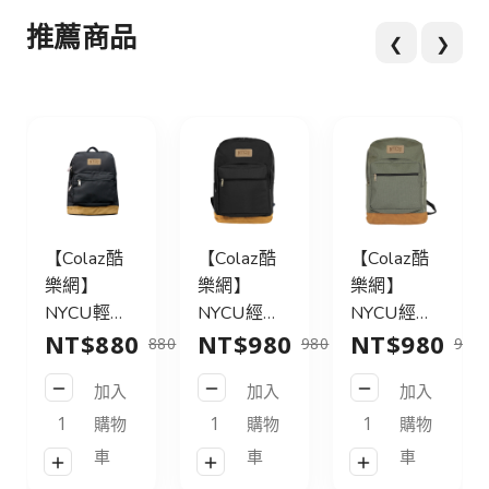
推薦商品
❮
❯
【Colaz酷
【Colaz酷
【Colaz酷
樂網】
樂網】
樂網】
NYCU輕旅
NYCU經典
NYCU經典
NT$880
NT$980
NT$980
行後背包
後背包31L
後背包31L
880
980
980
21L_黑／
皮標款_黑
皮標款_灰
加入
加入
加入
NYCU
／NYCU
綠／NYCU
Logo
Logo
Logo
購物
購物
購物
Backpack
Backpack
Backpack
車
車
車
21L_Black
31L_Black
31L_Green