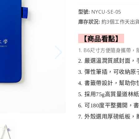
型號:
NYCU-SE-05
庫存狀況:
約3個工作天出貨
【商品看點】
1. B6尺寸方便隨身攜帶
2. 嚴選溫潤質感封面
3. 彈性筆插，可收納
4. 書籤帶設計，幫助
5. 採用75g高質量道
6. 可180度平整攤開，
7. 外殼選用厚磅紙板