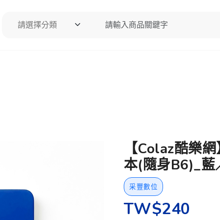
請選擇分類
請輸入商品關鍵字
搜尋
【Colaz酷樂
本(隨身B6)_藍／B
采豐數位
TW$240