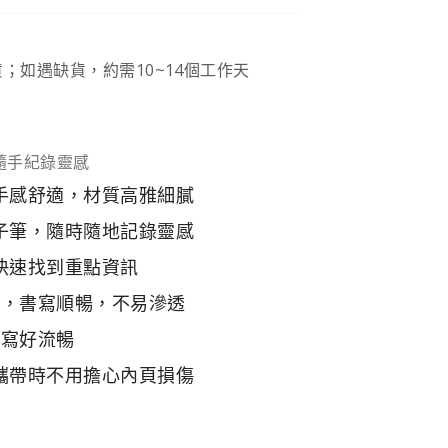
；如遇缺貨，約需10~14個工作天
，隨手紀錄靈感
，手感舒適，材質高雅細膩
原子筆，隨時隨地記錄靈感
你快速找到重點資訊
林紙，書寫順暢，不易滲透
書寫好流暢
，攜帶時不用擔心內頁損傷