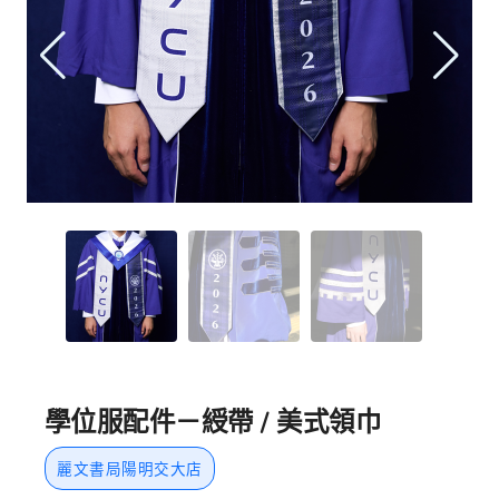
學位服配件－綬帶 / 美式領巾
麗文書局陽明交大店