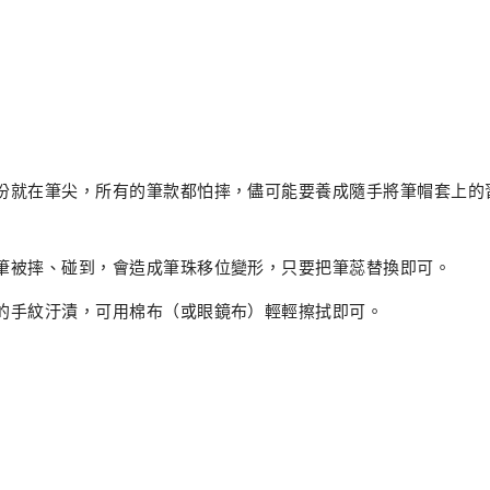
份就在筆尖，所有的筆款都怕摔，儘可能要養成隨手將筆帽套上的
筆被摔、碰到，會造成筆珠移位變形，只要把筆蕊替換即可。
的手紋汙漬，可用棉布（或眼鏡布）輕輕擦拭即可。