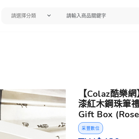
請選擇分類
請輸入商品關鍵字
搜尋
【Colaz酷樂
漆紅木鋼珠筆禮盒／
Gift Box (Ros
采豐數位