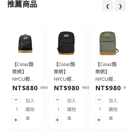
推薦商品
❮
❯
【Colaz酷
【Colaz酷
【Colaz酷
樂網】
樂網】
樂網】
NYCU輕旅
NYCU經典
NYCU經典
NT$880
NT$980
NT$980
行後背包
後背包31L
後背包31L
880
980
980
21L_黑／
皮標款_黑
皮標款_灰
加入
加入
加入
NYCU
／NYCU
綠／NYCU
Logo
Logo
Logo
購物
購物
購物
Backpack
Backpack
Backpack
車
車
車
21L_Black
31L_Black
31L_Green