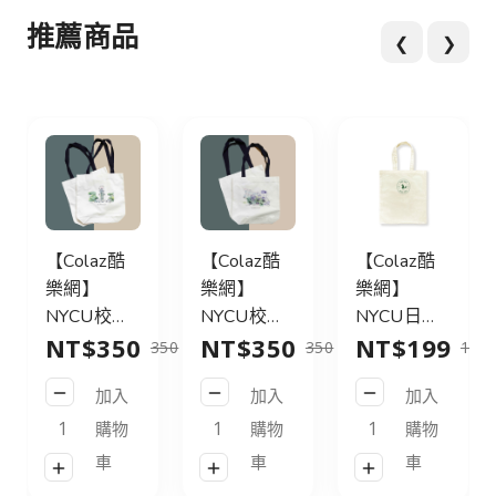
推薦商品
❮
❯
【Colaz酷
【Colaz酷
【Colaz酷
樂網】
樂網】
樂網】
NYCU校園
NYCU校園
NYCU日系
NT$350
NT$350
NT$199
插畫棉布手
插畫棉布手
狐狸帆布側
350
350
350
199
提袋_飲水
提袋_藍花
背袋_米白
加入
加入
加入
思源碑／
楹／School
／Canvas
School
Scenery
Tote Bag
購物
購物
購物
Scenery
Cotton
車
車
車
Cotton
Tote