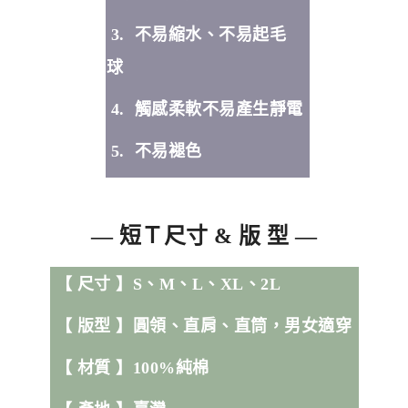
3. 不易縮水、不易起毛
球
4. 觸感柔軟不易產生靜電
5. 不易褪色
— 短Ｔ尺寸 & 版 型 —
【
尺寸 】
S、M、L、XL、2L
【
版型 】圓領、直肩、直筒
，男女適穿
【 材質
】100%純棉