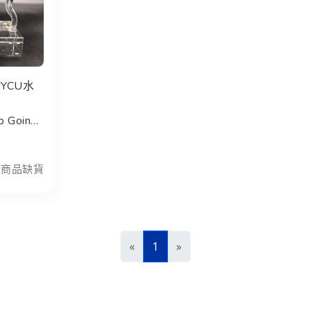
YCU水
 Going
商品缺貨
前一頁
下一頁
«
1
»