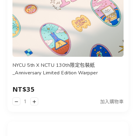
NYCU 5th X NCTU 130th限定包裝紙
_Anniversary Limited Edition Warpper
NT$35
加入購物車