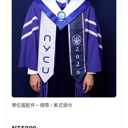
學位服配件－綬帶 / 美式領巾
NT$990