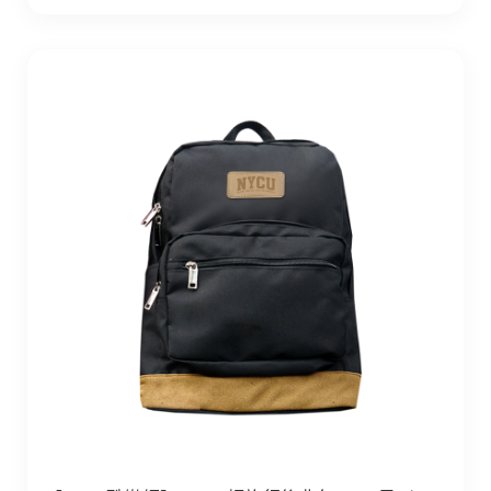
【Colaz酷樂網】NYCU輕旅行後背包21L_黑／NYCU Logo B