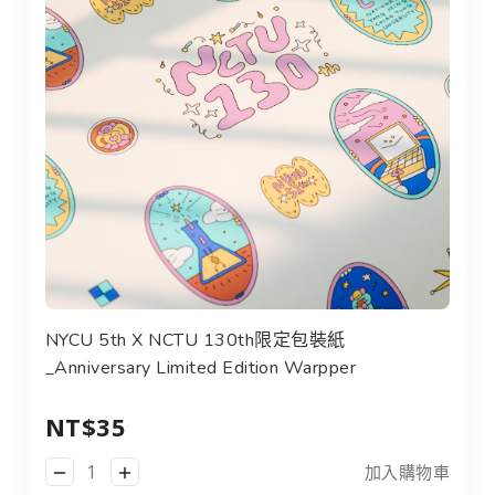
NYCU 5th x NCTU 130th限定包裝紙_Anniversary Limit
NYCU 5th X NCTU 130th限定包裝紙
_Anniversary Limited Edition Warpper
NT$35
加入購物車