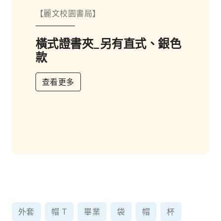
【麗文校園書局】
橫式證書夾_另有直式、銀色
款
查看更多
:::
外套
帽 T
畢業
袋
帽
杯