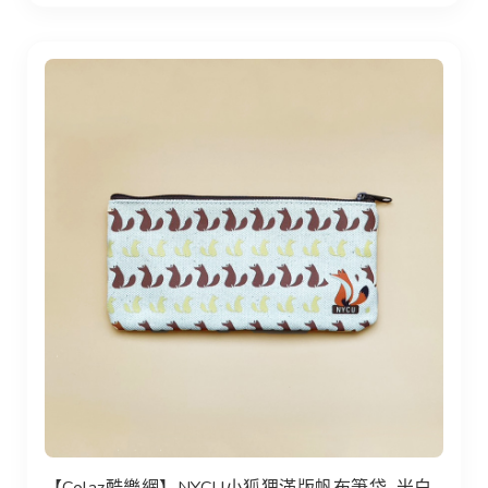
【Colaz酷樂網】NYCU小狐狸滿版帆布筆袋_米白／Fox Canv