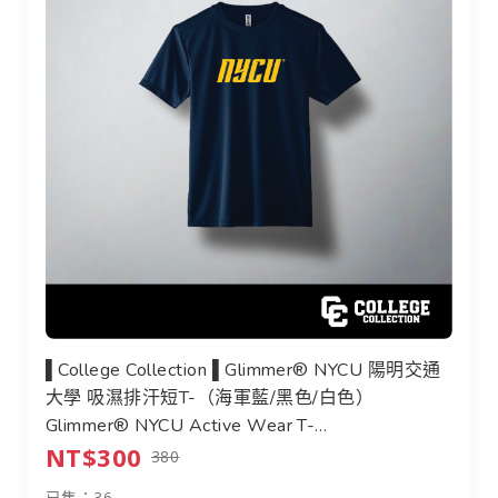
▌College Collection ▌Glimmer® NYCU 陽明交通
▌College Collection ▌Glimmer® NYCU 陽明交通
大學 吸濕排汗短T-（海軍藍/黑色/白色）
Glimmer® NYCU Active Wear T-
NT$300
Shirt（Navy/Black/White）
380
已售：36